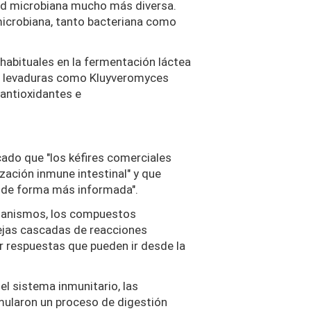
idad microbiana mucho más diversa.
 microbiana, tanto bacteriana como
abituales en la fermentación láctea
 de levaduras como Kluyveromyces
antioxidantes e
icado que "los kéfires comerciales
zación inmune intestinal" y que
s de forma más informada".
rganismos, los compuestos
plejas cascadas de reacciones
r respuestas que pueden ir desde la
el sistema inmunitario, las
mularon un proceso de digestión