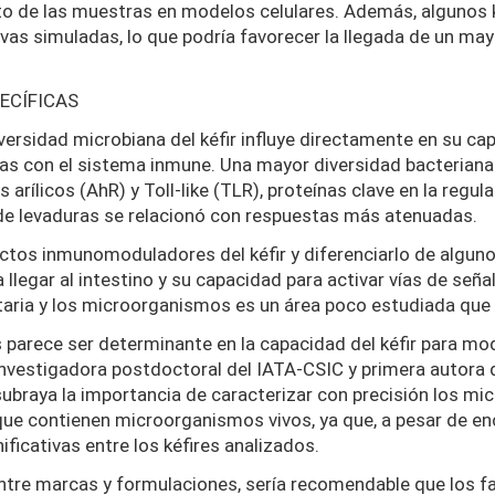
ecto de las muestras en modelos celulares. Además, algunos
tivas simuladas, lo que podría favorecer la llegada de un 
ECÍFICAS
versidad microbiana del kéfir influye directamente en su ca
adas con el sistema inmune. Una mayor diversidad bacterian
 arílicos (AhR) y Toll-like (TLR), proteínas clave en la regul
de levaduras se relacionó con respuestas más atenuadas.
fectos inmunomoduladores del kéfir y diferenciarlo de algu
 llegar al intestino y su capacidad para activar vías de seña
ntaria y los microorganismos es un área poco estudiada que
s parece ser determinante en la capacidad del kéfir para mod
o, investigadora postdoctoral del IATA-CSIC y primera autora
ubraya la importancia de caracterizar con precisión los m
e contienen microorganismos vivos, ya que, a pesar de enc
ificativas entre los kéfires analizados.
ntre marcas y formulaciones, sería recomendable que los fa