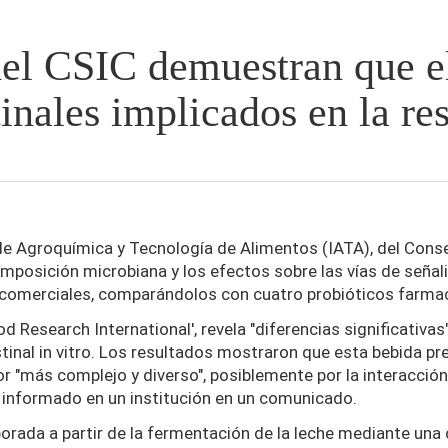
del CSIC demuestran que e
tinales implicados en la r
 de Agroquímica y Tecnología de Alimentos (IATA), del Cons
composición microbiana y los efectos sobre las vías de seña
s comerciales, comparándolos con cuatro probióticos farma
ood Research International', revela "diferencias significativas
tinal in vitro. Los resultados mostraron que esta bebida pr
"más complejo y diverso", posiblemente por la interacción 
a informado en un institución en un comunicado.
laborada a partir de la fermentación de la leche mediante un