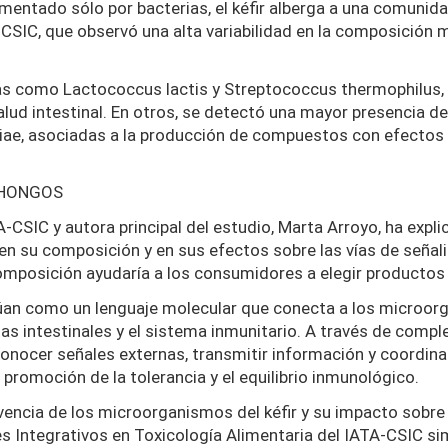
ermentado sólo por bacterias, el kéfir alberga a una comun
-CSIC, que observó una alta variabilidad en la composición
s como Lactococcus lactis y Streptococcus thermophilus, h
salud intestinal. En otros, se detectó una mayor presencia
ae, asociadas a la producción de compuestos con efectos 
 HONGOS
A-CSIC y autora principal del estudio, Marta Arroyo, ha expl
 en su composición y en sus efectos sobre las vías de señali
composición ayudaría a los consumidores a elegir producto
túan como un lenguaje molecular que conecta a los microo
ulas intestinales y el sistema inmunitario. A través de com
conocer señales externas, transmitir información y coordina
promoción de la tolerancia y el equilibrio inmunológico.
vencia de los microorganismos del kéfir y su impacto sobre 
s Integrativos en Toxicología Alimentaria del IATA-CSIC si