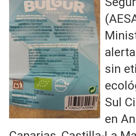
Segur
(AESA
Minis
alert
sin et
ecoló
Sul Ci
en An
Canarias, Castilla-La Ma