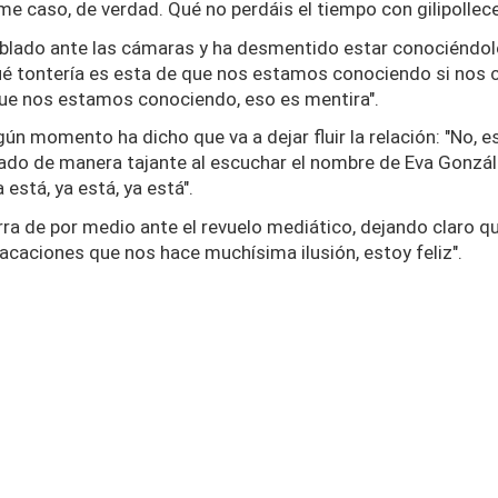
e caso, de verdad. Qué no perdáis el tiempo con gilipollec
ablado ante las cámaras y ha desmentido estar conociéndol
ué tontería es esta de que nos estamos conociendo si no
 que nos estamos conociendo, eso es mentira".
n momento ha dicho que va a dejar fluir la relación: "No, e
onado de manera tajante al escuchar el nombre de Eva Gonzále
a está, ya está, ya está".
rra de por medio ante el revuelo mediático, dejando claro 
acaciones que nos hace muchísima ilusión, estoy feliz".