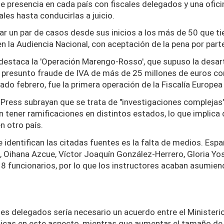
ne presencia en cada país con fiscales delegados y una ofic
ales hasta conducirlas a juicio.
var un par de casos desde sus inicios a los más de 50 que 
 en la Audiencia Nacional, con aceptación de la pena por par
destaca la 'Operación Marengo-Rosso', que supuso la desar
 presunto fraude de IVA de más de 25 millones de euros cont
ado febrero, fue la primera operación de la Fiscalía Europe
ress subrayan que se trata de "investigaciones complejas",
 tener ramificaciones en distintos estados, lo que implica
n otro país.
 identifican las citadas fuentes es la falta de medios. Esp
, Oihana Azcue, Víctor Joaquín González-Herrero, Gloria Yo
8 funcionarios, por lo que los instructores acaban asumien
es delegados sería necesario un acuerdo entre el Ministerio
cas en este aspecto, mientras que aumentar el tamaño de 